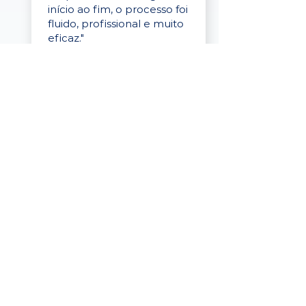
início ao fim, o processo foi
fluido, profissional e muito
eficaz."
Elaine Cristina
Business Partner
da Tigre
“A plataforma é simples de
usar, o suporte foi ótimo e
os filtros funcionam de
verdade! Recebemos
candidatos alinhados,
mesmo numa região