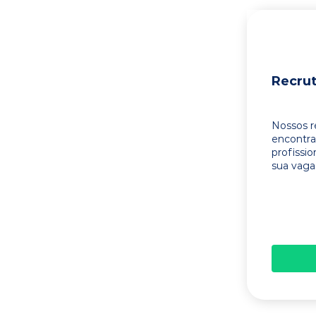
Recru
Nossos r
encontr
profissi
sua vaga