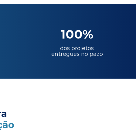
100%
dos projetos
entregues no pazo
ra
ção