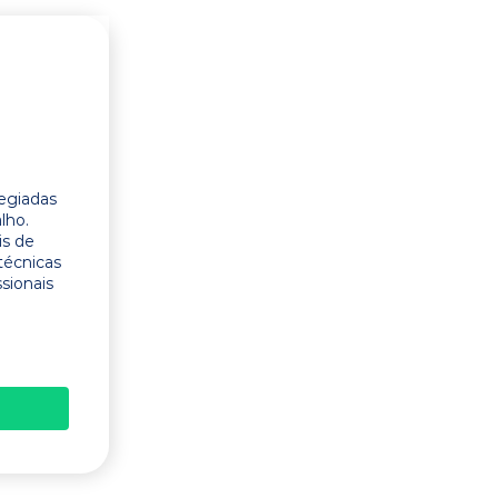
legiadas
lho.
is de
técnicas
ssionais