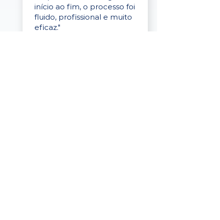
início ao fim, o processo foi
fluido, profissional e muito
eficaz."
Elaine Cristina
Business Partner
da Tigre
“A plataforma é simples de
usar, o suporte foi ótimo e
os filtros funcionam de
verdade! Recebemos
candidatos alinhados,
mesmo numa região