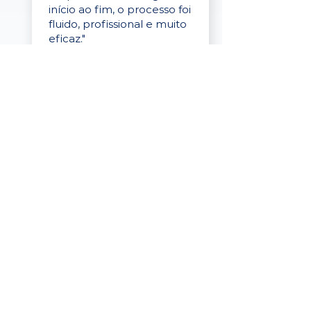
início ao fim, o processo foi
fluido, profissional e muito
eficaz."
Elaine Cristina
Business Partner
da Tigre
“A plataforma é simples de
usar, o suporte foi ótimo e
os filtros funcionam de
verdade! Recebemos
candidatos alinhados,
mesmo numa região