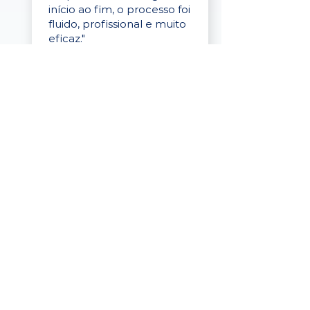
início ao fim, o processo foi
fluido, profissional e muito
eficaz."
Elaine Cristina
Business Partner
da Tigre
“A plataforma é simples de
usar, o suporte foi ótimo e
os filtros funcionam de
verdade! Recebemos
candidatos alinhados,
mesmo numa região