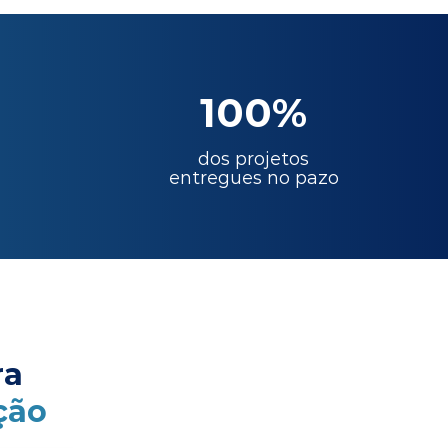
100%
dos projetos
entregues no pazo
ra
ção