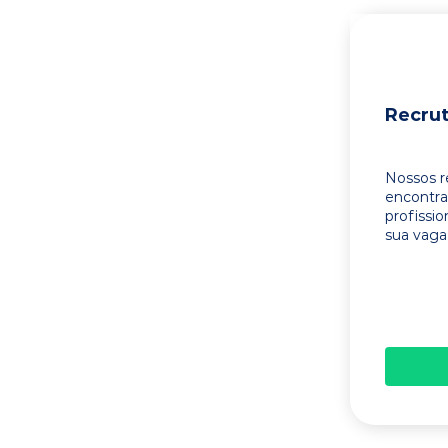
Recru
Nossos r
encontr
profissi
sua vaga