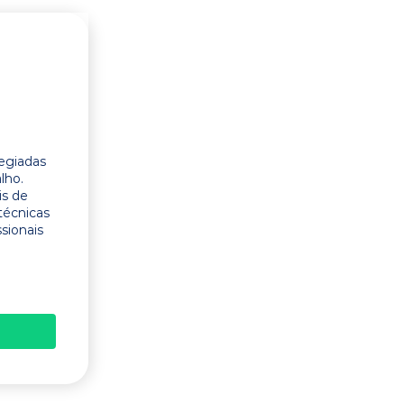
legiadas
lho.
is de
técnicas
ssionais