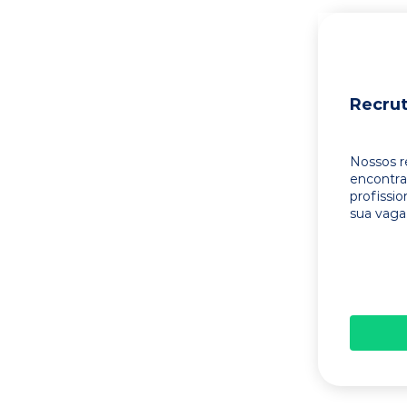
Recru
Nossos r
encontr
profissi
sua vaga