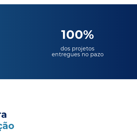
100%
dos projetos
entregues no pazo
ra
ção