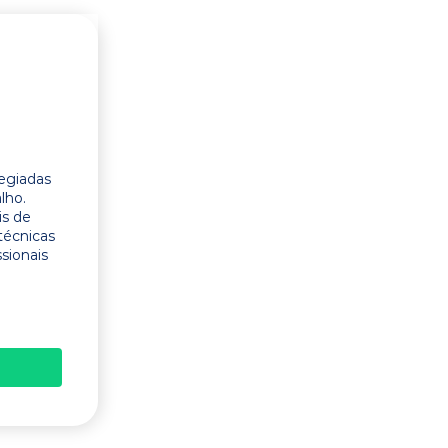
legiadas
lho.
is de
técnicas
ssionais