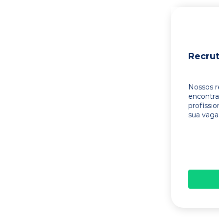
Recru
Nossos r
encontr
profissi
sua vaga