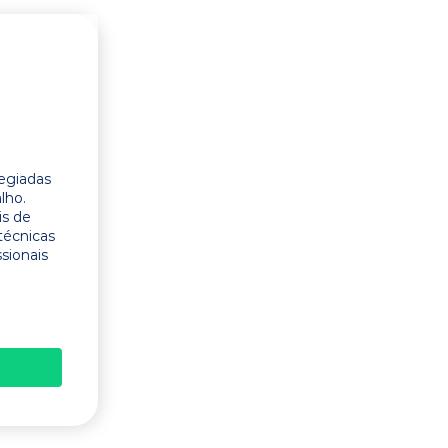
legiadas
lho.
is de
técnicas
ssionais