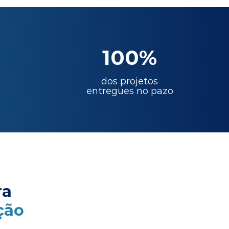
100%
dos projetos
entregues no pazo
ra
ção