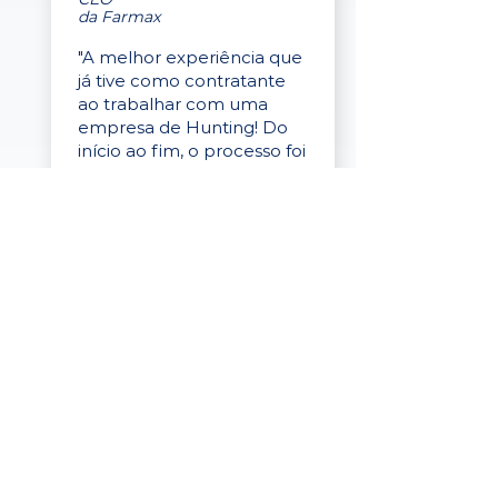
da Farmax
"A melhor experiência que
já tive como contratante
ao trabalhar com uma
empresa de Hunting! Do
início ao fim, o processo foi
fluido, profissional e muito
eficaz."
Elaine Cristina
Business Partner
da Tigre