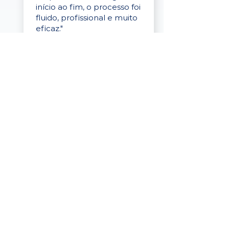
início ao fim, o processo foi
fluido, profissional e muito
eficaz."
Elaine Cristina
Business Partner
da Tigre
“A plataforma é simples de
usar, o suporte foi ótimo e
os filtros funcionam de
verdade! Recebemos
candidatos alinhados,
mesmo numa região