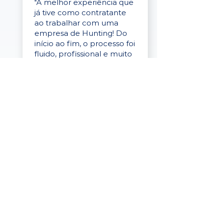
"A melhor experiência que
já tive como contratante
ao trabalhar com uma
empresa de Hunting! Do
início ao fim, o processo foi
fluido, profissional e muito
eficaz."
Elaine Cristina
Business Partner
da Tigre
“A plataforma é simples de
usar, o suporte foi ótimo e