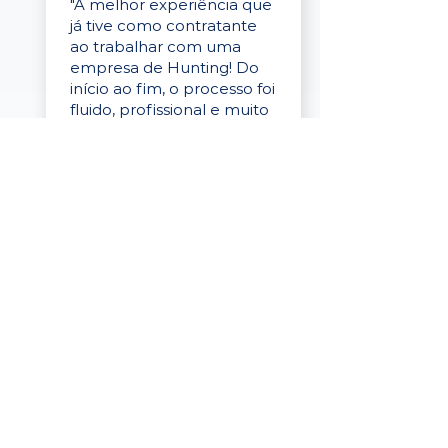
"A melhor experiência que
já tive como contratante
ao trabalhar com uma
empresa de Hunting! Do
início ao fim, o processo foi
fluido, profissional e muito
eficaz."
Elaine Cristina
Business Partner
da Tigre
“A plataforma é simples de
usar, o suporte foi ótimo e