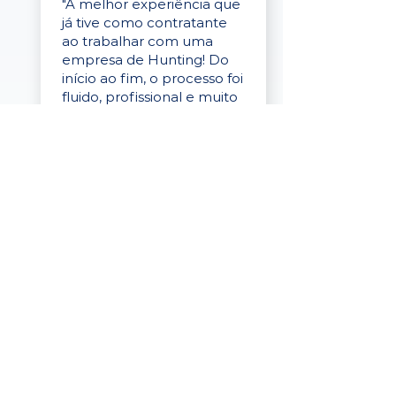
"A melhor experiência que
já tive como contratante
ao trabalhar com uma
empresa de Hunting! Do
início ao fim, o processo foi
fluido, profissional e muito
eficaz."
Elaine Cristina
Business Partner
da Tigre
“A plataforma é simples de
usar, o suporte foi ótimo e