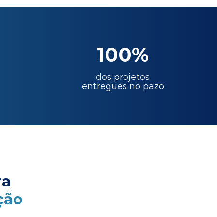
100%
dos projetos
entregues no pazo
ra
ção