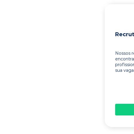
Recru
Nossos r
encontr
profissi
sua vaga