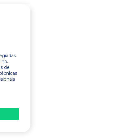
legiadas
lho.
is de
técnicas
ssionais