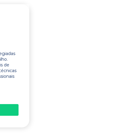
legiadas
lho.
is de
técnicas
ssionais