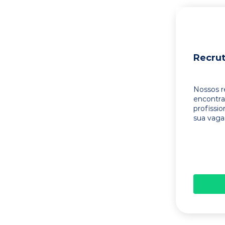
Recru
Nossos r
encontr
profissi
sua vaga