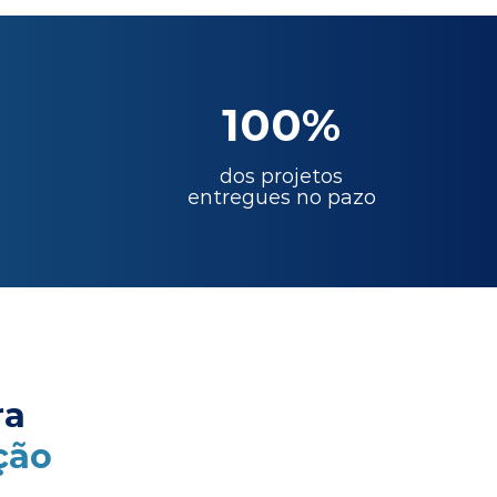
100%
dos projetos
entregues no pazo
ra
ção