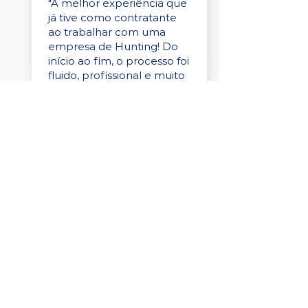
"A melhor experiência que
já tive como contratante
ao trabalhar com uma
empresa de Hunting! Do
início ao fim, o processo foi
fluido, profissional e muito
eficaz."
Elaine Cristina
Business Partner
da Tigre
“A plataforma é simples de
usar, o suporte foi ótimo e