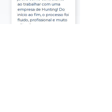
ao trabalhar com uma
empresa de Hunting! Do
início ao fim, o processo foi
fluido, profissional e muito
eficaz."
Elaine Cristina
Business Partner
da Tigre
“A plataforma é simples de
usar, o suporte foi ótimo e
os filtros funcionam de
verdade! Recebemos