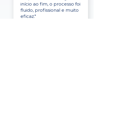
início ao fim, o processo foi
fluido, profissional e muito
eficaz."
Elaine Cristina
Business Partner
da Tigre
“A plataforma é simples de
usar, o suporte foi ótimo e
os filtros funcionam de
verdade! Recebemos
candidatos alinhados,
mesmo numa região