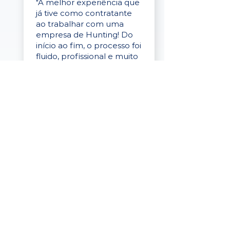
"A melhor experiência que
já tive como contratante
ao trabalhar com uma
empresa de Hunting! Do
início ao fim, o processo foi
fluido, profissional e muito
eficaz."
Elaine Cristina
Business Partner
da Tigre
“A plataforma é simples de
usar, o suporte foi ótimo e