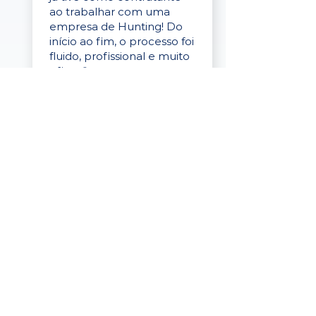
ao trabalhar com uma
empresa de Hunting! Do
início ao fim, o processo foi
fluido, profissional e muito
eficaz."
Elaine Cristina
Business Partner
da Tigre
“A plataforma é simples de
usar, o suporte foi ótimo e
os filtros funcionam de
verdade! Recebemos