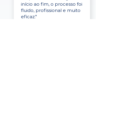
início ao fim, o processo foi
fluido, profissional e muito
eficaz."
Elaine Cristina
Business Partner
da Tigre
“A plataforma é simples de
usar, o suporte foi ótimo e
os filtros funcionam de
verdade! Recebemos
candidatos alinhados,
mesmo numa região