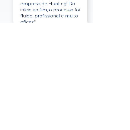
empresa de Hunting! Do
início ao fim, o processo foi
fluido, profissional e muito
eficaz."
Elaine Cristina
Business Partner
da Tigre
“A plataforma é simples de
usar, o suporte foi ótimo e
os filtros funcionam de
verdade! Recebemos
candidatos alinhados,