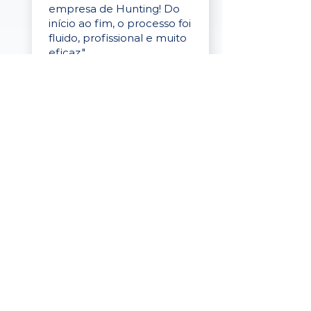
empresa de Hunting! Do
início ao fim, o processo foi
fluido, profissional e muito
eficaz."
Elaine Cristina
Business Partner
da Tigre
“A plataforma é simples de
usar, o suporte foi ótimo e
os filtros funcionam de
verdade! Recebemos
candidatos alinhados,