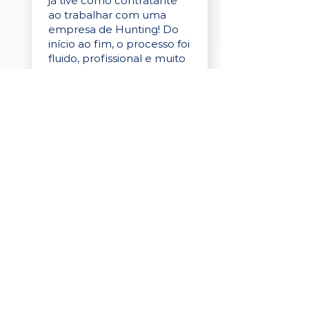
já tive como contratante
ao trabalhar com uma
empresa de Hunting! Do
início ao fim, o processo foi
fluido, profissional e muito
eficaz."
Elaine Cristina
Business Partner
da Tigre
“A plataforma é simples de
usar, o suporte foi ótimo e
os filtros funcionam de