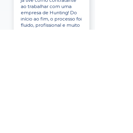
já tive como contratante
ao trabalhar com uma
empresa de Hunting! Do
início ao fim, o processo foi
fluido, profissional e muito
eficaz."
Elaine Cristina
Business Partner
da Tigre
“A plataforma é simples de
usar, o suporte foi ótimo e
os filtros funcionam de