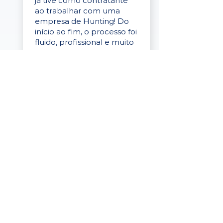
já tive como contratante
ao trabalhar com uma
empresa de Hunting! Do
início ao fim, o processo foi
fluido, profissional e muito
eficaz."
Elaine Cristina
Business Partner
da Tigre
“A plataforma é simples de
usar, o suporte foi ótimo e
os filtros funcionam de