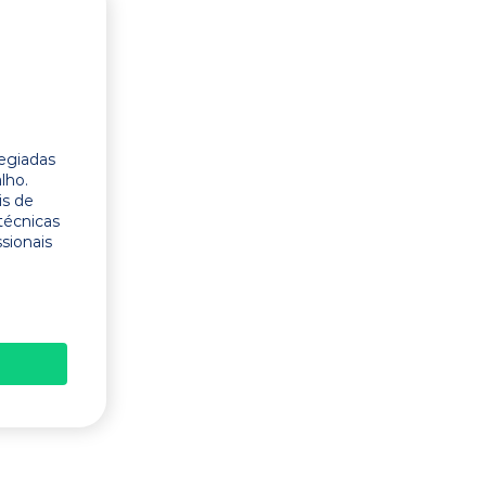
legiadas
lho.
is de
técnicas
ssionais