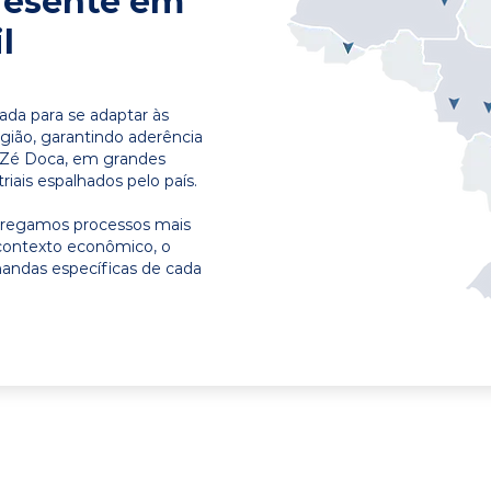
resente em
l
ada para se adaptar às
egião, garantindo aderência
m Zé Doca, em grandes
riais espalhados pelo país.
ntregamos processos mais
contexto econômico, o
emandas específicas de cada