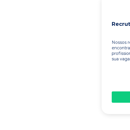
Recru
Nossos r
encontr
profissi
sua vaga