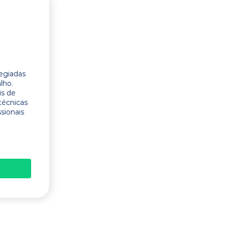
legiadas
lho.
is de
técnicas
ssionais