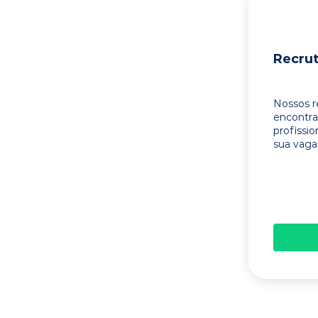
Recru
Nossos r
encontr
profissi
sua vaga