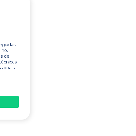
legiadas
lho.
is de
técnicas
ssionais