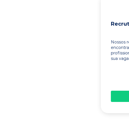
Recru
Nossos r
encontr
profissi
sua vaga