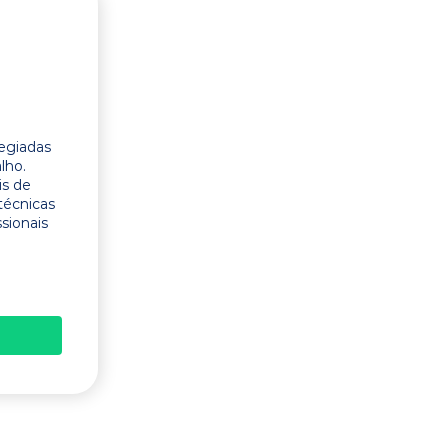
legiadas
lho.
is de
técnicas
ssionais