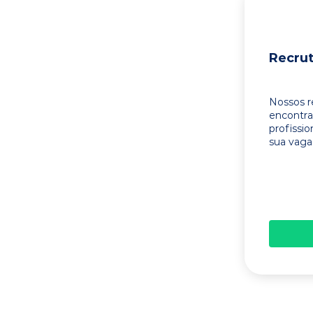
Recru
Nossos r
encontr
profissi
sua vaga