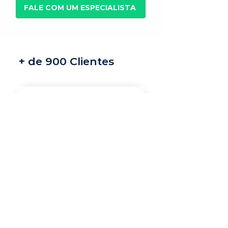
FALE COM UM ESPECIALISTA
+ de 900 Clientes
Recrutamento e
seleção
Nossos recrutadores
especialistas encontram
os melhores profissionais
do mercado para a sua
vaga.