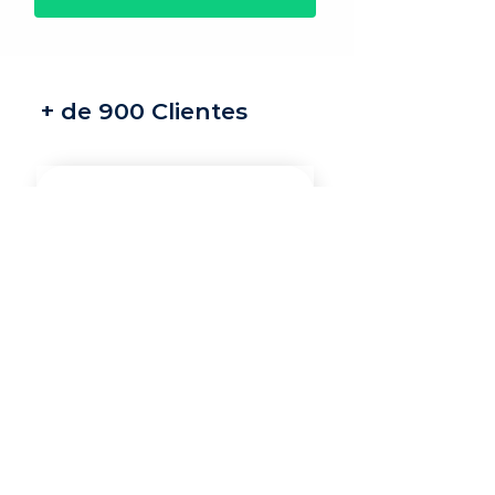
+ de 900 Clientes
Recrutamento e
seleção
Nossos recrutadores
especialistas encontram
os melhores profissionais
do mercado para a sua
vaga.