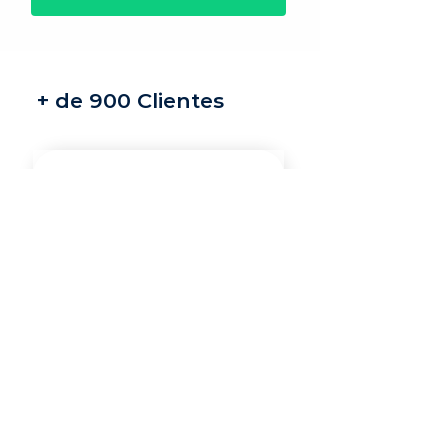
+ de 900 Clientes
Recrutamento e
seleção
Nossos recrutadores
especialistas encontram
os melhores profissionais
do mercado para a sua
vaga.