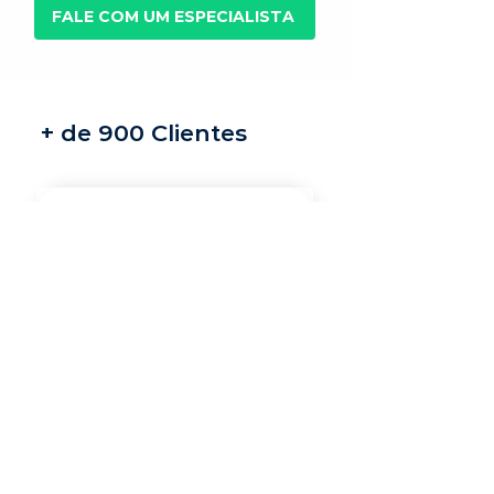
FALE COM UM ESPECIALISTA
+ de 900 Clientes
Recrutamento e
seleção
Nossos recrutadores
especialistas encontram
os melhores profissionais
do mercado para a sua
vaga.