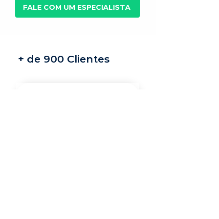
FALE COM UM ESPECIALISTA
+ de 900 Clientes
Recrutamento e
seleção
Nossos recrutadores
especialistas encontram
os melhores profissionais
do mercado para a sua
vaga.