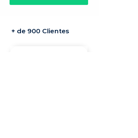
+ de 900 Clientes
Recrutamento e
seleção
Nossos recrutadores
especialistas encontram
os melhores profissionais
do mercado para a sua
vaga.