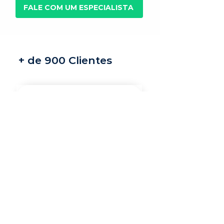
FALE COM UM ESPECIALISTA
+ de 900 Clientes
Recrutamento e
seleção
Nossos recrutadores
especialistas encontram
os melhores profissionais
do mercado para a sua
vaga.