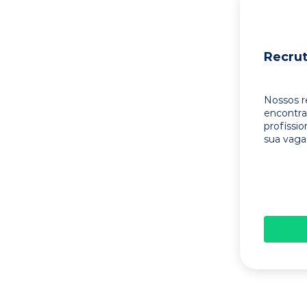
Recru
Nossos r
encontr
profissi
sua vaga