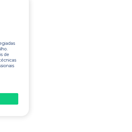
legiadas
lho.
is de
técnicas
ssionais