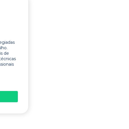
legiadas
lho.
is de
técnicas
ssionais