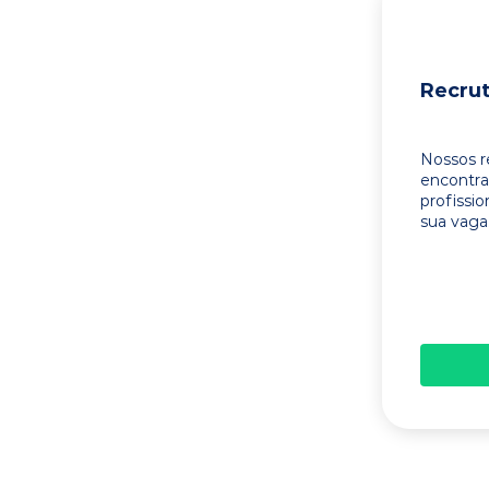
Recru
Nossos r
encontr
profissi
sua vaga