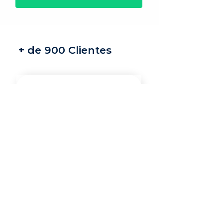
+ de 900 Clientes
Recrutamento e
seleção
Nossos recrutadores
especialistas encontram
os melhores profissionais
do mercado para a sua
vaga.