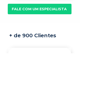
FALE COM UM ESPECIALISTA
+ de 900 Clientes
Recrutamento e
seleção
Nossos recrutadores
especialistas encontram
os melhores profissionais
do mercado para a sua