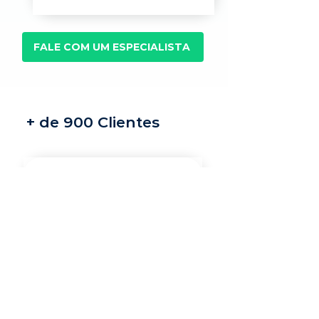
FALE COM UM ESPECIALISTA
+ de 900 Clientes
Recrutamento e
seleção
Nossos recrutadores
especialistas encontram
os melhores profissionais