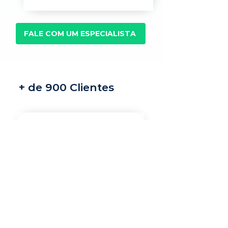
FALE COM UM ESPECIALISTA
+ de 900 Clientes
Recrutamento e
seleção
Nossos recrutadores
especialistas encontram
os melhores profissionais