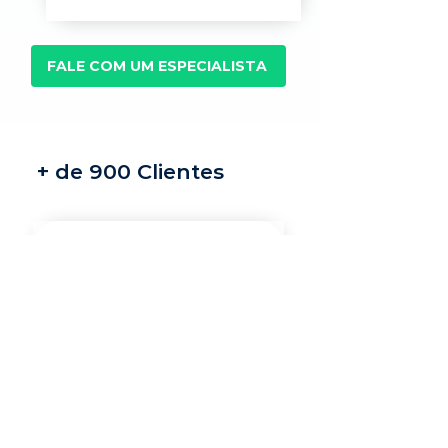
FALE COM UM ESPECIALISTA
+ de 900 Clientes
Recrutamento e
seleção
Nossos recrutadores
especialistas encontram
os melhores profissionais