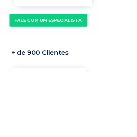
FALE COM UM ESPECIALISTA
+ de 900 Clientes
Recrutamento e
seleção
Nossos recrutadores
especialistas encontram
os melhores profissionais