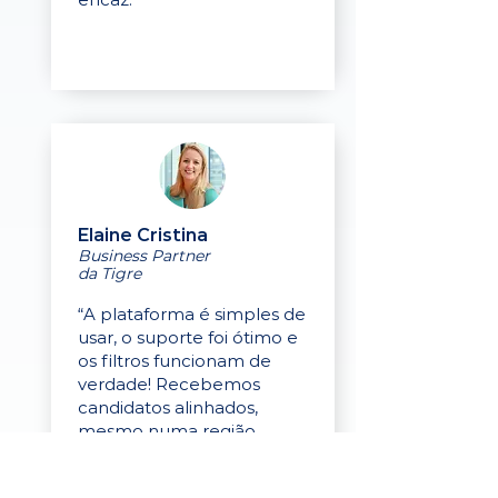
Elaine Cristina
Business Partner
da Tigre
“A plataforma é simples de
usar, o suporte foi ótimo e
os filtros funcionam de
verdade! Recebemos
candidatos alinhados,
mesmo numa região
menor, e o processo foi
assertivo do início ao fim.”