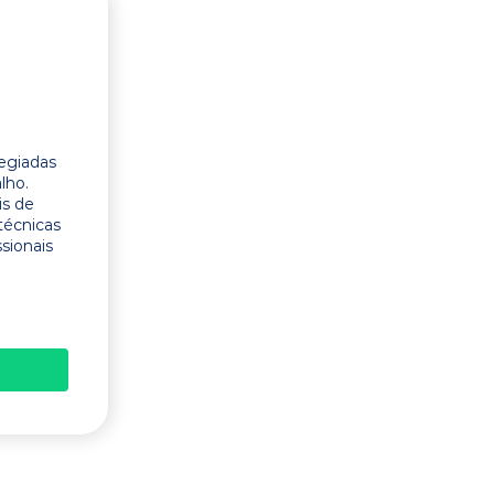
legiadas
lho.
is de
técnicas
ssionais