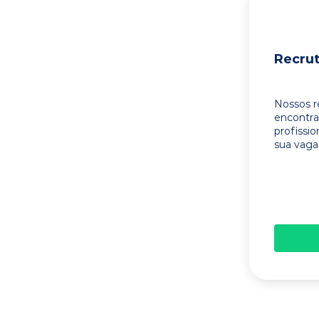
Recru
Nossos r
encontr
profissi
sua vaga