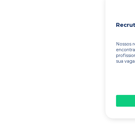
Recru
Nossos r
encontr
profissi
sua vaga