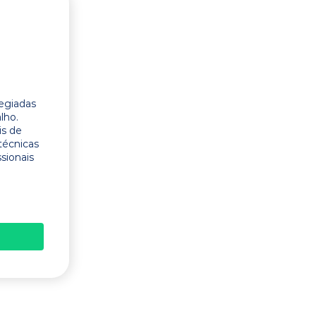
legiadas
lho.
is de
técnicas
ssionais