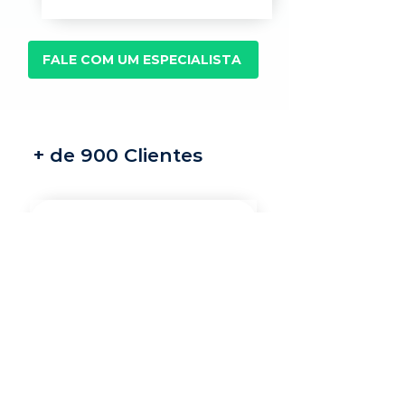
FALE COM UM ESPECIALISTA
+ de 900 Clientes
Recrutamento e
seleção
Nossos recrutadores
especialistas encontram
os melhores profissionais