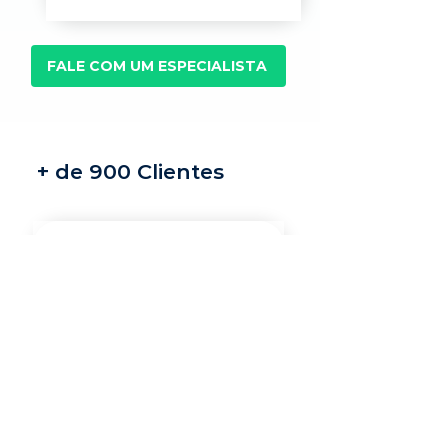
FALE COM UM ESPECIALISTA
+ de 900 Clientes
Recrutamento e
seleção
Nossos recrutadores
especialistas encontram
os melhores profissionais